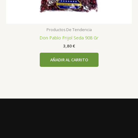
Productos De Tendencia
Don Pablo Frijol Seda 908 Gr
3,80
€
AÑADIR AL CARRITO