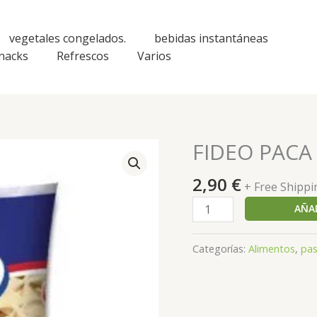
vegetales congelados.
bebidas instantáneas
nacks
Refrescos
Varios
FIDEO PACA
FIDEO
PACA
2,90
€
LAZO
+ Free Shippi
GRANDE
AÑAD
400
G
Categorías:
Alimentos
,
pas
cantidad