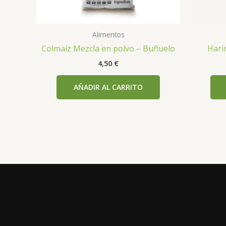
Alimentos
Colmaíz Mezcla en polvo – Buñuelo
Hari
4,50
€
AÑADIR AL CARRITO