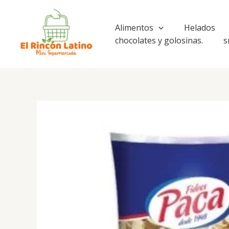
Ir
al
Alimentos
Helados
contenido
chocolates y golosinas.
s