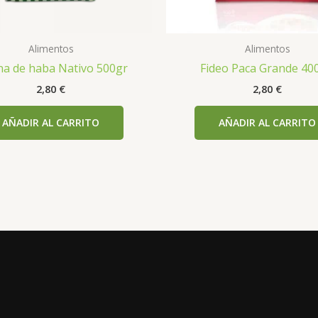
Alimentos
Alimentos
na de haba Nativo 500gr
Fideo Paca Grande 400
2,80
€
2,80
€
AÑADIR AL CARRITO
AÑADIR AL CARRITO