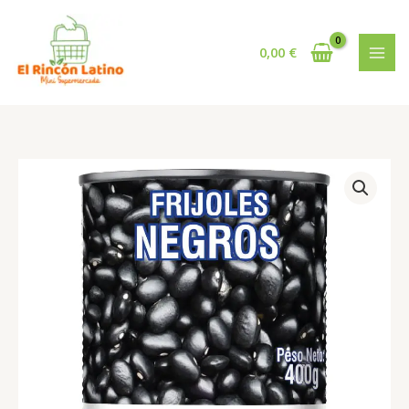
Ir
al
contenido
0,00
€
Frijol
Negro
en
lata
El
Plebeyo
cantidad