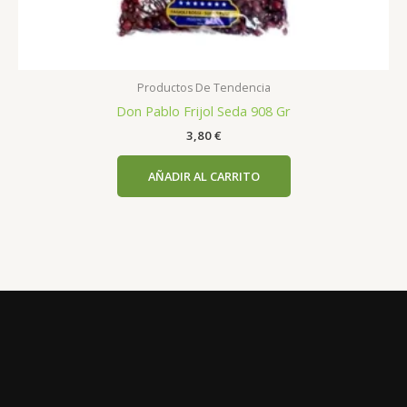
Productos De Tendencia
Don Pablo Frijol Seda 908 Gr
3,80
€
AÑADIR AL CARRITO