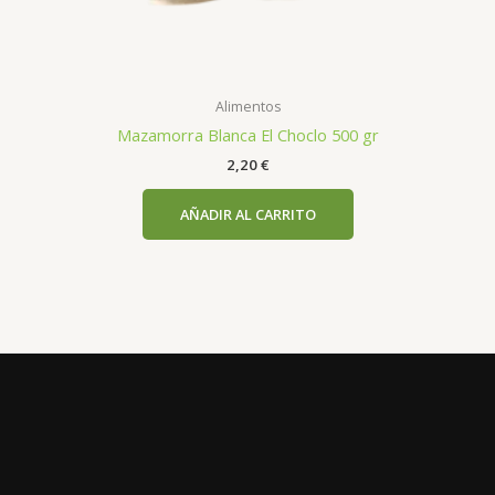
Alimentos
Mazamorra Blanca El Choclo 500 gr
2,20
€
AÑADIR AL CARRITO