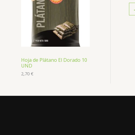
Hoja de Plátano El Dorado 10
UND
2,70
€