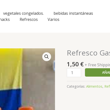
vegetales congelados.
bebidas instantáneas
nacks
Refrescos
Varios
Refresco Ga
Refresco
Gaseoso
1,50
€
500
+ Free Shippi
ml
AÑAD
cantidad
Categorías:
Alimentos
,
Ref