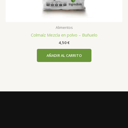
Alimentos
Colmaíz Mezcla en polvo – Buñuelo
4,50
€
AÑADIR AL CARRITO