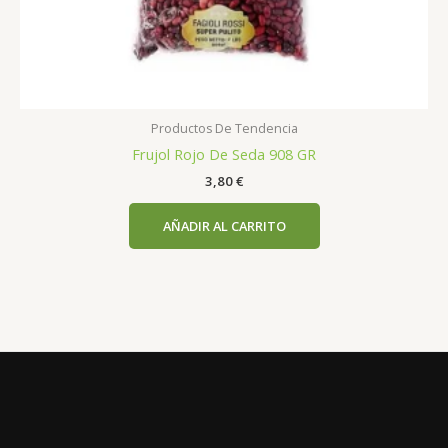
Productos De Tendencia
Frujol Rojo De Seda 908 GR
3,80
€
AÑADIR AL CARRITO